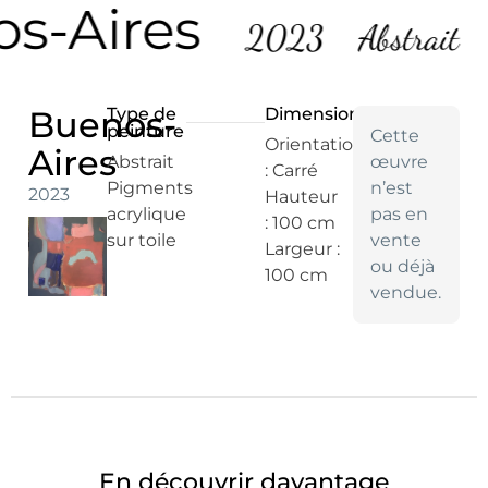
s-Aires
2023
Abstrait
Buenos-
Type de
Dimensions
peinture
Cette
Orientation
Aires
Abstrait
œuvre
: Carré
Pigments
n’est
2023
Hauteur
acrylique
pas en
: 100 cm
sur toile
vente
Largeur :
ou déjà
100 cm
vendue.
En découvrir davantage