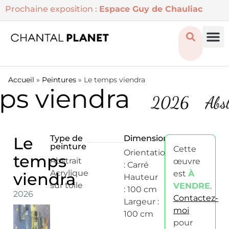
Prochaine exposition :
Espace Guy de Chauliac
Accueil
»
Peintures
»
Le temps viendra
ps viendra
2026
Abst
Le
Type de
Dimensions
peinture
Cette
Orientation
temps
Abstrait
œuvre
: Carré
Acrylique
est
À
viendra
Hauteur
sur toile
VENDRE
.
: 100 cm
2026
Contactez-
Largeur :
moi
100 cm
pour