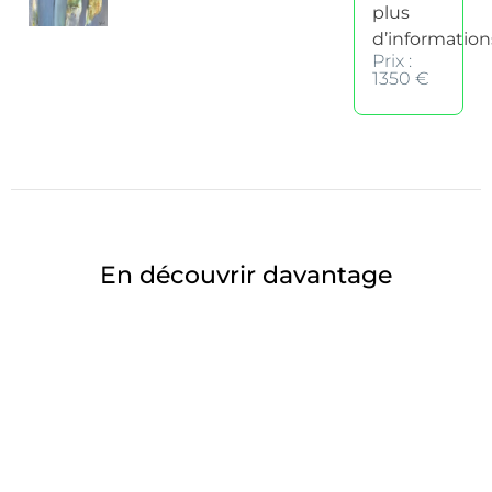
plus
d’information
Prix :
1350 €
En découvrir davantage