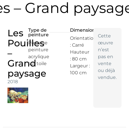
es – Grand paysag
Les
Type de
Dimensions
peinture
Cette
Orientation
Pouilles
Paysage
œuvre
: Carré
peinture
n’est
–
Hauteur
acrylique
pas en
: 80 cm
Grand
sur toile
vente
Largeur :
paysage
ou déjà
100 cm
vendue.
2018