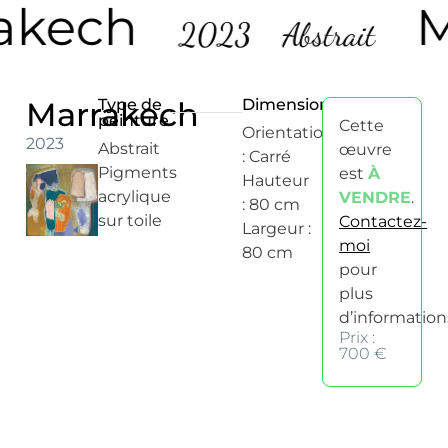
akech
M
2023
Abstrait
Marrakech
Type de
Dimensions
peinture
Cette
Orientation
2023
Abstrait
œuvre
: Carré
Pigments
est
À
Hauteur
acrylique
VENDRE
.
: 80 cm
sur toile
Contactez-
Largeur :
moi
80 cm
pour
plus
d’information
Prix :
700 €