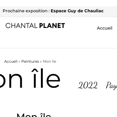
Prochaine exposition :
Espace Guy de Chauliac
Accueil
Accueil
»
Peintures
»
Mon île
n île
2022
Pays
Mon île