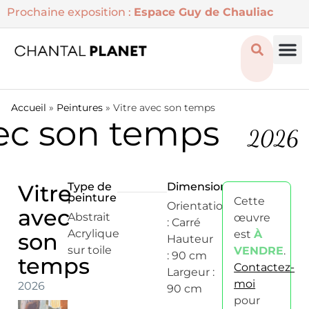
Prochaine exposition :
Espace Guy de Chauliac
Accueil
»
Peintures
»
Vitre avec son temps
ec son temps
2026
Vitre
Type de
Dimensions
peinture
Cette
Orientation
avec
Abstrait
œuvre
: Carré
Acrylique
est
À
son
Hauteur
sur toile
VENDRE
.
: 90 cm
temps
Contactez-
Largeur :
moi
2026
90 cm
pour