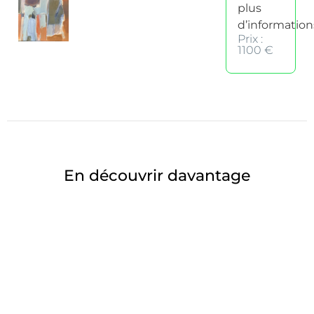
plus
d’information
Prix :
1100 €
En découvrir davantage