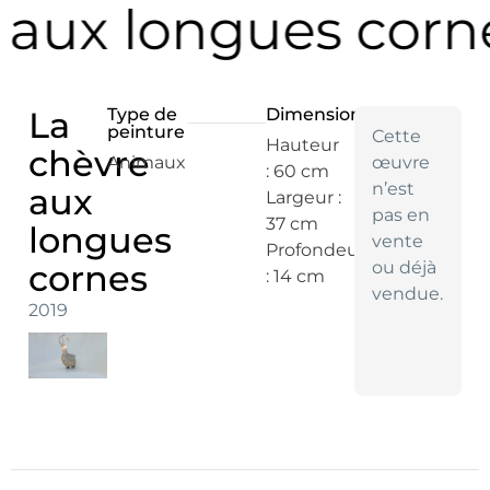
e aux longues corn
La
Type de
Dimensions
peinture
Cette
Hauteur
chèvre
Animaux
œuvre
: 60 cm
n’est
aux
Largeur :
pas en
37 cm
longues
vente
Profondeur
cornes
ou déjà
: 14 cm
vendue.
2019