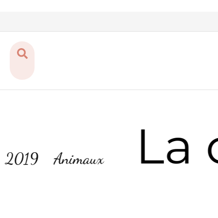
La 
019
Animaux