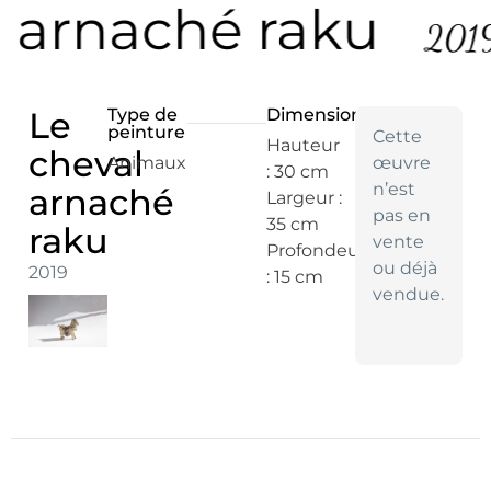
 arnaché raku
2019
Le
Type de
Dimensions
peinture
Cette
Hauteur
cheval
Animaux
œuvre
: 30 cm
n’est
arnaché
Largeur :
pas en
35 cm
raku
vente
Profondeur
ou déjà
2019
: 15 cm
vendue.