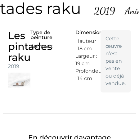
tades raku
2019
Ani
Les
Type de
Dimensions
peinture
Cette
Hauteur
pintades
Animaux
œuvre
: 18 cm
n’est
raku
Largeur :
pas en
19 cm
2019
vente
Profondeur
ou déjà
: 14 cm
vendue.
En découvrir davantage