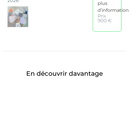
2026
plus
d’information
Prix :
900 €
En découvrir davantage