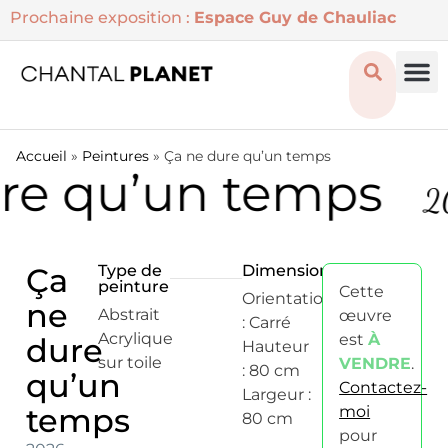
Prochaine exposition :
Espace Guy de Chauliac
Accueil
»
Peintures
»
Ça ne dure qu’un temps
re qu’un temps
2
Ça
Type de
Dimensions
peinture
Cette
Orientation
ne
Abstrait
œuvre
: Carré
Acrylique
est
À
dure
Hauteur
sur toile
VENDRE
.
: 80 cm
qu’un
Contactez-
Largeur :
temps
moi
80 cm
pour