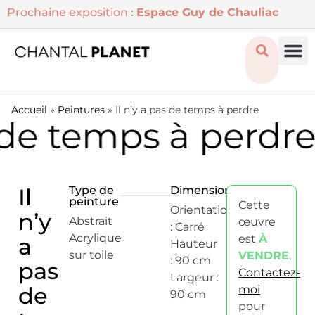
Prochaine exposition :
Espace Guy de Chauliac
Accueil
»
Peintures
»
Il n’y a pas de temps à perdre
s de temps à perdre
Il
Type de
Dimensions
peinture
Cette
Orientation
n’y
Abstrait
œuvre
: Carré
Acrylique
est
À
a
Hauteur
sur toile
VENDRE
.
: 90 cm
pas
Contactez-
Largeur :
de
moi
90 cm
pour