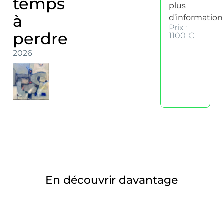
temps
plus
à
d’information
Prix :
perdre
1100 €
2026
En découvrir davantage