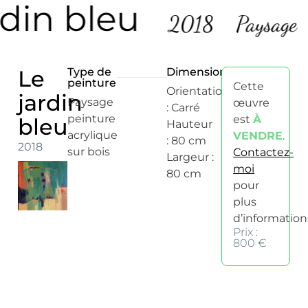
rdin bleu
2018
Paysage
Le
Type de
Dimensions
peinture
Cette
Orientation
jardin
Paysage
œuvre
: Carré
peinture
est
À
bleu
Hauteur
acrylique
VENDRE
.
: 80 cm
2018
sur bois
Contactez-
Largeur :
moi
80 cm
pour
plus
d’information
Prix :
800 €