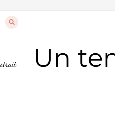
Un tem
ait